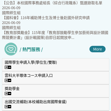
【公告】本校國際事務處組長（綜合行政職系）甄選錄取名單
2026-06-09
國際師生組
【國科會】116年補助博士生及博士後赴國外研究申請
2026-06-09
國際師生組
【教育部獎勵金】115年度「教育部鼓勵學生參加藝術與設計類國
際競賽計畫」(設計戰國策)自即日起開放申...
/ 熱門服務 /
More
國際學生申請入學(學位生/雙聯)
國際學生申請入學(學位生/雙聯)
雲科大半導体コース申請入口
雲科大半導体コース申請入口
獎助學金
獎助學金
出國交流補助(本校補助出席國際會議)
出國交流補助(本校補助出席國際會議)