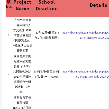
Project
School
號
Details
No.
Name
Deadline
「2025年度臺
日青年科技人
才交流(日本臺
113年12月6日至114
https://tdx.yuntech.edu.tw/index.php/ne
1
灣交流協會訪
年2月19日(星期三)
13-34/item/995-2025-20
日研究活動)」
─選送博士生赴
日研究案
國科會與立陶
宛國家研究委
員會（LMT）
共同徵求2025-
114年1月6日至114年
https://tdx.yuntech.edu.tw/index.php/ne
2
2027年雙邊協
3月3日(一) 17:00止
13-34/item/1007-srda-2025-2
議國際合作研
究計畫（2年
期）
國科會與菲律
賓科技部
(DOST)共同徵