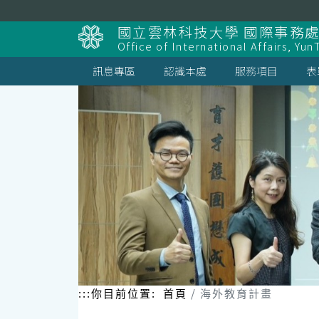
跳
到
國立雲林科技大學 國際事務
主
Office of International Affairs, Yun
要
內
訊息專區
認識本處
服務項目
表
容
區
塊
:::
你目前位置:
首頁
海外教育計畫