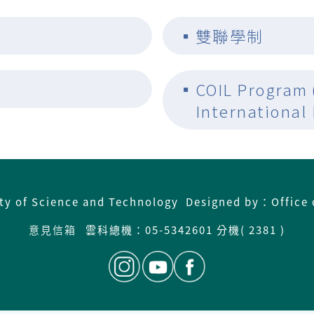
▪
雙聯學制
▪
COIL Program 
International
ity of Science and Technology Designed by：Office 
意見信箱
雲科總機：
05-5342601 分機( 2381 )