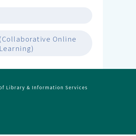
(Collaborative Online
 Learning)
of Library & Information Services