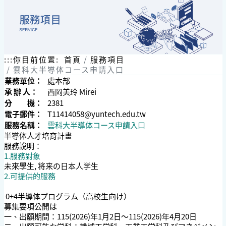
:::
你目前位置:
首頁
服務項目
雲科大半導体コース申請入口
業務單位：
處本部
承 辦 人：
西岡美玲 Mirei
分 機：
2381
電子郵件：
T11414058@yuntech.edu.tw
服務名稱：
雲科大半導体コース申請入口
半導体人才培育計畫
服務說明：
1.服務對象
未來學生, 将来の日本人学生
2.可提供的服務
0+4半導体プログラム（高校生向け）
募集要項公開は
一、出願期間：115(2026)年1月2日〜115(2026)年4月20日