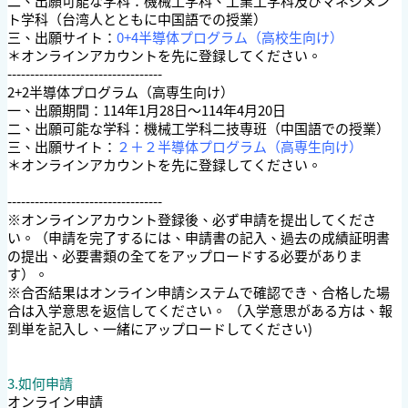
二、出願可能な学科：機械工学科、工業工学科及びマネジメン
ト学科（台湾人とともに中国語での授業）
三、出願サイト：
0+4半導体プログラム（高校生向け）
＊オンラインアカウントを先に登録してください。
----------------------------------
2+2半導体プログラム（高専生向け）
一、出願期間：114年1月28日〜114年4月20日
二、出願可能な学科：機械工学科二技専班（中国語での授業）
三、出願サイト：
２＋２
半導体プログラム（高専生向け）
＊オンラインアカウントを先に登録してください。
----------------------------------
※オンラインアカウント登録後、必ず申請を提出してくださ
い。（申請を完了するには、申請書の記入、過去の成績証明書
の提出、必要書類の全てをアップロードする必要がありま
す）。
※合否結果はオンライン申請システムで確認でき、合格した場
合は入学意思を返信してください。 （入学意思がある方は、報
到単を記入し、一緒にアップロードしてください)
3.如何申請
オンライン申請