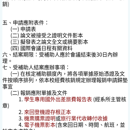
銷)
五、申請應附表件：
(一) 申請表
(二) 論文被接受之證明文件影本
(三) 擬發表之論文全文或摘要影本
(四) 國際會議日程有關資料
六、
結案期限：受補助人應於會議結束後30日內辦
理。
七、
受補助人結案應辦事項：
(一) 在核定補助額度內，將各項單據原始憑證及文
件按順序排列，依本校經費核銷規定辦理報銷申請歸墊
事宜
(二) 報銷應附單據及文件
1.
學生專用
國外出差旅費報告表
(經系所主管核
章)
2.
來回登機證存根正本
3.
機票購票證明
或
旅行業代收轉付收據
4.
電子機票影本
(含來回日期、時間、航班，並