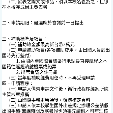
(二) 發表之論文或作品，須以本校名義為之，且係
在本校完成尚未發表者
二、
申請期限：最遲應於會議前一日提出
三、補助標準及項目：
(一) 補助總金額最高新台幣2萬元
(二) 申請補助項目(各項補助費用，由出國人員於出
國時先行墊付)
1. 由國內至國際會議舉行地點最直接航程之本
國籍往返經濟艙機票或船票
2. 出席會議之註冊費
(三) 當年度補助經費用罄時，不再受理申請
四、申請程序：
(一) 申請人備齊申請文件後，循行政程序經系所院
主管核章推薦
(二) 由國際事務處審議後，發還核定資料
(三) 申請人依本校學生國外出差規定辦理公差請假
出國手續(無課時間及寒暑假也須事先請假才可辦理核