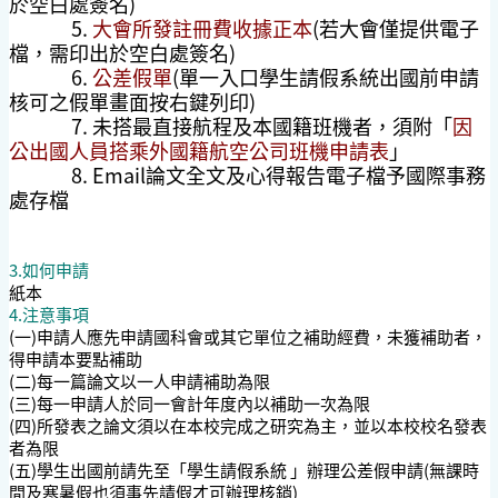
於空白處簽名)
5.
大會所發註冊費收據正本
(若大會僅提供電子
檔，需印出於空白處簽名)
6.
公差假單
(單一入口學生請假系統出國前申請
核可之假單畫面按右鍵列印)
7. 未搭最直接航程及本國籍班機者，須附「
因
公出國人員搭乘外國籍航空公司班機申請表
」
8. Email論文全文及心得報告電子檔予國際事務
處存檔
3.如何申請
紙本
4.注意事項
(一)申請人應先申請國科會或其它單位之補助經費，未獲補助者，
得申請本要點補助
(二)每一篇論文以一人申請補助為限
(三)每一申請人於同一會計年度內以補助一次為限
(四)所發表之論文須以在本校完成之研究為主，並以本校校名發表
者為限
(五)學生出國前請先至「學生請假系統 」辦理公差假申請(無課時
間及寒暑假也須事先請假才可辦理核銷)