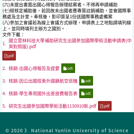
(六)未提出書面出國心得報告辦理結案者，不得再申請補助
(七)經核定補助後，若因故未出國者應專簽註銷補助，並會國際事
務處及主計室。奉核後，影印簽呈1份送國際事務處備案
(八)參加之會議若為線上會議方式辦理，申請表上之地點請填列線
上，並同時填列主辦方之國別。
文件下載：
國立雲林科技大學補助研究生出國參加國際學術活動申請表(中
1.
英對照版).pdf
.pdf
2.
核銷-出國心得報告及提要
.odt
3.
核銷-因公出國搭乘外國籍航空班機
.odt
4.
核銷-學生專用國外出差旅費報告表
.odt
5.
研究生出國參加國際學術活動1130910新.pdf
.pdf
© 2020 》 National Yunlin University of Science