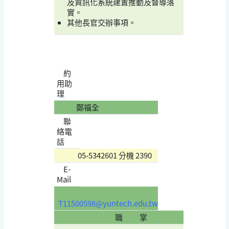
及資訊化系統建置推動及督導落
實。
其他長官交辦事項。
約
用助
理
鄭福全
聯
絡電
話
05-5342601 分機 2390
E-
Mail
T11500598@yuntech.edu.tw
職 掌