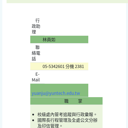
行
政助
理
林員如
聯
絡電
話
05-5342601 分機 2381
E-
Mail
yuanju@yuntech.edu.tw
職 掌
校級處內管考追蹤與行政彙報。
國際長行程管理及全處公文分辦
及印信管理。