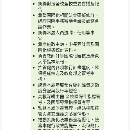
統籌對接全校全校重要會議及報
告。
彙整國際化相關法令研擬修訂、
綜理國際事務審議會議及處務會
議作業。
統籌本處人員遴聘、任用等事
宜。
彙辦施政主軸、中長程計畫及國
際化評鑑統計資料。
負責教師升等國際化審核及綠色
大學指標填報。
控管處內各項執行計畫進度，確
保達成校方及教育部之管考指
標。
統籌本處年度預算編列經費之額
度分配與執行率控管。
高教深耕主冊-全校國際化指標管
考、及國際專章指標管考等。
監督本處財產管理、網站權限控
管與資安維護之落實情形。
推動系統化及業務流程優化，統
籌本處行政效能提升、流程簡化