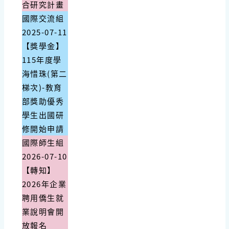
合研究計畫
國際交流組
2025-07-11
【獎學金】
115年度學
海惜珠(第二
梯次)-教育
部獎助優秀
學生出國研
修開始申請
國際師生組
2026-07-10
【轉知】
2026年企業
聘用僑生就
業說明會開
放報名