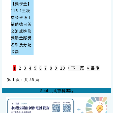
【獎學金】
115-1王秋
雄榮譽博士
補助德日美
交流或進修
獎助金獲獎
名單及分配
金額
1
2
3
4
5
6
7
8
9
10
下一篇
最後
第 1 頁，共 55 頁
Spotlight/雲科焦點