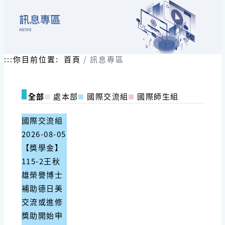
:::
你目前位置:
首頁
訊息專區
全部
處本部
國際交流組
國際師生組
國際交流組
2026-08-05
【獎學金】
115-2王秋
雄榮譽博士
補助德日美
交流或進修
獎助開始申