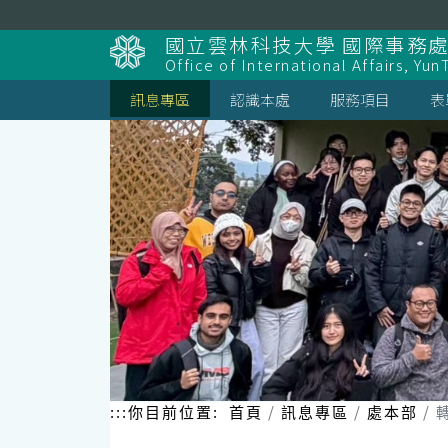
跳
到
國立雲林科技大學 國際事務
主
Office of International Affairs, Yun
要
內
訊息專區
認識本處
服務項目
表
容
區
塊
:::
你目前位置:
首頁
訊息專區
處本部