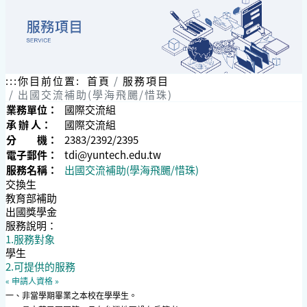
:::
你目前位置:
首頁
服務項目
出國交流補助(學海飛颺/惜珠)
業務單位：
國際交流組
承 辦 人：
國際交流組
分 機：
2383/2392/2395
電子郵件：
tdi@yuntech.edu.tw
服務名稱：
出國交流補助(學海飛颺/惜珠)
交換生
教育部補助
出國獎學金
服務說明：
1.服務對象
學生
2.可提供的服務
« 申請人資格 »
一、非當學期畢業之本校在學學生。