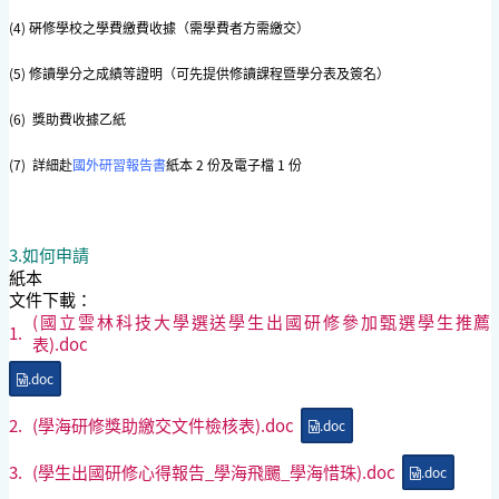
(4) 硏修學校之學費繳費收據（需學費者方需繳交）
(5) 修讀學分之成績等證明（可先提供修讀課程暨學分表及簽名）
(6) 獎助費收據乙紙
(7) 詳細赴
國外研習報告書
紙本 2 份及電子檔 1 份
3.如何申請
紙本
文件下載：
(國立雲林科技大學選送學生出國研修參加甄選學生推薦
1.
表).doc
.doc
2.
(學海研修獎助繳交文件檢核表).doc
.doc
3.
(學生出國研修心得報告_學海飛颺_學海惜珠).doc
.doc