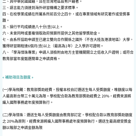
二、具中華民國國籍，且在台灣地區設有戶籍者。
三、語言能力須達到海外研習機構之要求標準。
四、在校學業成績在所屬系所前百分之四十，或在專業領域有研究著作或受獎事
蹟。
五、操行平均成績達八十分(含)以上。
六、未曾同時或重複領取政府預算所提供之其他留學獎助金。
七、由系所協助申請至已建立雙向合作關係之國外（不含大陸及港澳地區）大學，
獲得研習期程達6個月(含)以上（最高為1年）之入學許可證明。
八、「學海惜珠專案」申請人須檢附由地方主管機關開立之低收入戶證明；或符合
教育部當年度甄選簡章之申請資格。
« 補助項目及額度 »
(一)學海飛颺：教育部獎助經費，授權本校自訂選送生每人受獎額度，唯額度以每
人最高新台幣三十萬元為限。學校配合款為教育部獎助經費之 20%，經費來源將
編入國際事務處年度預算執行。
(二)學海惜珠：選送生每人受獎額度由教育部訂定，學校配合款以教育部獎助額度
之 20%為原則，經費來源將編入國際事務處年度預算執行。選送生最高總受獎金
額以報部之申請金額為限