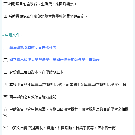
(三)補助項目包含學費、生活費、來回飛機票。
(四)補助員額依該年度部頒簡章與學校經費預算而定。
« 申請文件 »
(一)
學海研修獎助繳交文件檢核表
(二)
國立雲林科技大學選送學生出國研修參加甄選學生推薦表
(三) 身份證正反面影本、在學證明正本
(四) 本校中文歷年成績單(含班排比率)、前學期中文成績單(含班排比率)各一份
(五) 兩年以內之有效語言能力證明
(六) 申請報告（含申請原因、預期出國研習課程、研習規劃及與目前學習之相關
性）
(七) 中英文自傳(簡述專長、興趣、社團活動、得獎事實等，正本各一份)