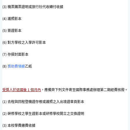
(3) 機票購票證明或旅行社代收轉付收據
(4) 護照影本
(5) 簽證影本
(6) 對方學校之入學許可影本
(7) 存摺封面影本
(8)
獎助費領據
乙紙
受獎人於返國後 1 個月內
，應備齊下列文件寄至國際事務處辦理第二期經費核撥。
(1) 去程與回程登機證存根或護照之入出境證章頁影本
(2) 硏修學校之學生證影本或研修學校開立之交換證明
(3) 本校學費繳費收據