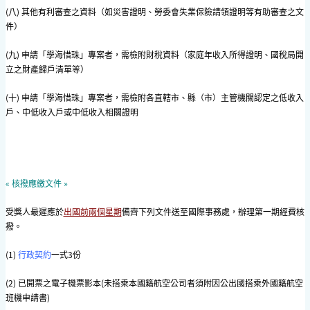
(八) 其他有利審查之資料（如災害證明、勞委會失業保險請領證明等有助審查之文
件）
(九) 申請「學海惜珠」專案者，需檢附財稅資料（家庭年收入所得證明、國稅局開
立之財產歸戶清單等）
(十) 申請「學海惜珠」專案者，需檢附各直轄市、縣（市）主管機關認定之低收入
戶、中低收入戶或中低收入相關證明
« 核撥應繳文件 »
受獎人最遲應於
出國前兩個星期
備齊下列文件送至國際事務處，辦理第一期經費核
撥。
(1)
行政契約
一式3份
(2) 已開票之電子機票影本(未搭乘本國籍航空公司者須附因公出國搭乘外國籍航空
班機申請書)