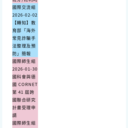
國際交流組
2026-02-02
【轉知】教
育部「海外
常見詐騙手
法整理及預
防」簡報
國際師生組
2026-01-30
國科會與德
國 CORNET
第 41 屆跨
國聯合研究
計畫受理申
請
國際師生組