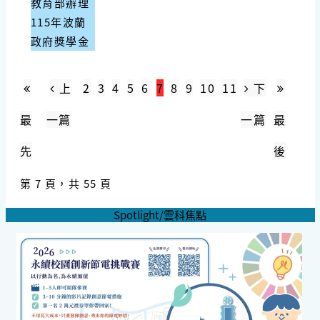
教育部辦理
115年波蘭
政府獎學金
上
2
3
4
5
6
7
8
9
10
11
下
最
一篇
一篇
最
先
後
第 7 頁，共 55 頁
Spotlight/雲科焦點