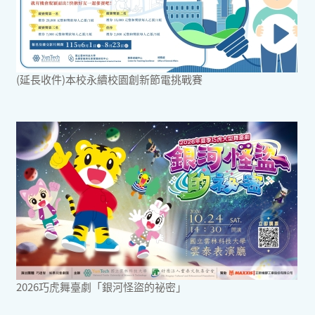
(延長收件)本校永續校園創新節電挑戰賽
2026巧虎舞臺劇「銀河怪盜的祕密」