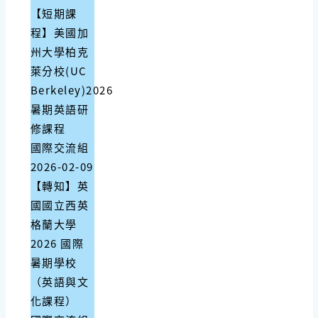
【短期課
程】美國加
州大學柏克
萊分校(UC
Berkeley)2026
暑期英語研
修課程
國際交流組
2026-02-09
【轉知】英
國國立西英
格蘭大學
2026 國際
暑期學校
（英語與文
化課程）