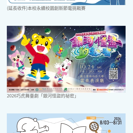
(延長收件)本校永續校園創新節電挑戰賽
2026巧虎舞臺劇「銀河怪盜的祕密」