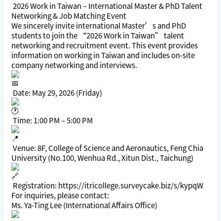
2026 Work in Taiwan – International Master & PhD Talent
Networking & Job Matching Event
We sincerely invite international Master’s and PhD
students to join the “2026 Work in Taiwan” talent
networking and recruitment event. This event provides
information on working in Taiwan and includes on-site
company networking and interviews.
Date: May 29, 2026 (Friday)
Time: 1:00 PM – 5:00 PM
Venue: 8F, College of Science and Aeronautics, Feng Chia
University (No.100, Wenhua Rd., Xitun Dist., Taichung)
Registration: https://itricollege.surveycake.biz/s/kypqW
For inquiries, please contact:
Ms. Ya-Ting Lee (International Affairs Office)