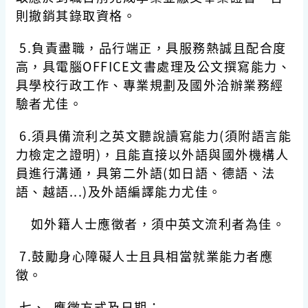
則撤銷其錄取資格。
5.負責盡職，品行端正，具服務熱誠且配合度
高，具電腦OFFICE文書處理及公文撰寫能力、
具學校行政工作、專業規劃及國外洽辦業務經
驗者尤佳。
6.須具備流利之英文聽說讀寫能力(須附語言能
力檢定之證明)，且能直接以外語與國外機構人
員進行溝通，具第二外語(如日語、德語、法
語、越語...)及外語編譯能力尤佳。
如外籍人士應徵者，須中英文流利者為佳。
7.鼓勵身心障礙人士且具相當就業能力者應
徵。
七、 應徵方式及日期：