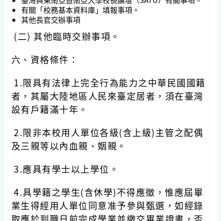
有關「校務基本資料庫」填報事項。
其他長官交辦事項
(二) 其他臨時交辦事項。
六、資格條件：
1.限具有法律上完全行為能力之中華民國國籍
者，其屬大陸地區人民來臺定居者，須在臺灣
設有戶籍滿十年。
2.限非本校用人單位各級(含上級)主管之配偶
及三親等以內血親、姻親。
3.應具有學士以上學位。
4.具
學籍之學生
(
含休學
)
不得應徵，惟應屆畢
業生得經用人單位同意准予參與甄選，如經錄
取應於到職日前
完成學業
並繳交畢業證書，否