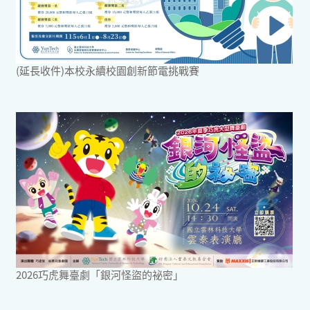
(延長收件)本校永續校園創新節電挑戰賽
2026巧虎舞臺劇「銀河怪盜的祕密」