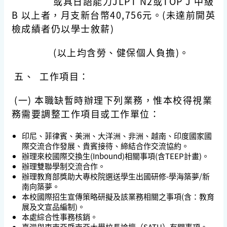
或具日語能力JLPT N2或TOP J 中級
B 以上者，月支新台幣40,756元。(未達前開英
檢成績者仍以學士敘薪)
(以上均含勞、健保個人負擔)。
五、 工作項目：
(一) 本職缺暫時辦理下列業務，惟本校得視業
務需要調整工作項目或工作單位：
印尼、菲律賓、美洲、大洋洲、非洲、越南、印度國家國
際交流合作發展、貴賓接待、締結合作交流協約。
辦理來校國際交換生(Inbound)相關事項(含TEEP計畫)。
辦理雙聯學制交流合作。
辦理教育部獎助大專校院選送學生出國研修-學海築夢/新
南向築夢。
本校國際招生宣傳策略研擬及該業務相關之事項(含：教育
展及文宣品編制)。
本處綜合性事務核銷。
臺灣與東南亞暨南亞大學校長論壇（SATU）有關事項。