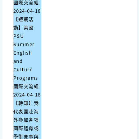
國際交流組
2024-04-18
【短期活
動】美國
PSU
Summer
English
and
Culture
Programs
國際交流組
2024-04-18
【轉知】我
代表團赴海
外參加各項
國際體育或
學術賽事與