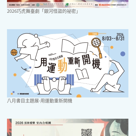
2026巧虎舞臺劇「銀河怪盜的祕密」
八月書目主題展-用運動重新開機