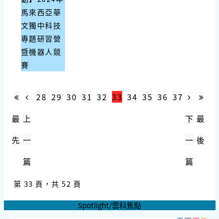
馬來西亞華
文獨中科技
專題研習營
暨機器人競
賽
28
29
30
31
32
33
34
35
36
37
最
上
下
最
先
一
一
後
篇
篇
第 33 頁，共 52 頁
Spotlight/雲科焦點