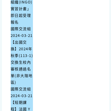
組織(INGO)
實習計畫」
即日起受理
報名
國際交流組
2024-03-21
【出國交
換】2024年
秋季(113-1)
交換生校內
審核通過名
單(非大陸地
區)
國際交流組
2024-03-21
【短期課
程】法國 Y