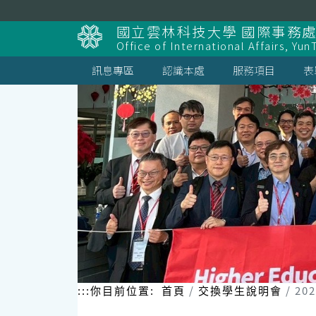
跳
到
國立雲林科技大學 國際事務
主
Office of International Affairs, Yun
要
內
訊息專區
認識本處
服務項目
表
容
區
塊
:::
你目前位置:
首頁
交換學生說明會
20