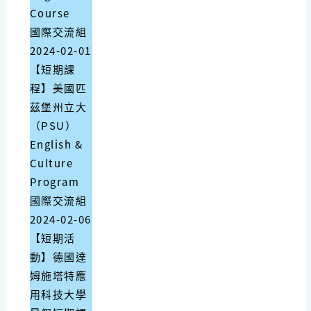
Course
國際交流組
2024-02-01
【短期課
程】美國匹
茲堡州立大
（PSU）
English &
Culture
Program
國際交流組
2024-02-06
【短期活
動】德國達
姆施塔特應
用科技大學