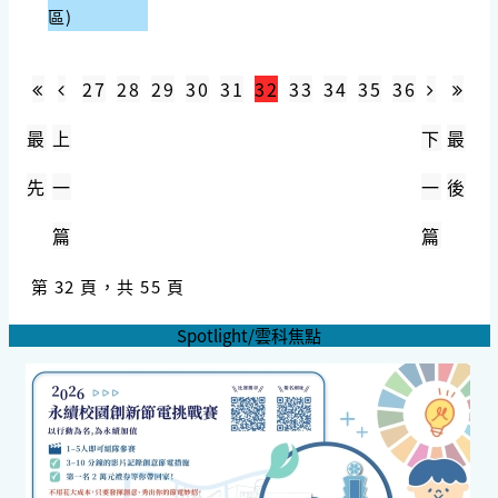
區)
27
28
29
30
31
32
33
34
35
36
最
上
下
最
先
一
一
後
篇
篇
第 32 頁，共 55 頁
Spotlight/雲科焦點