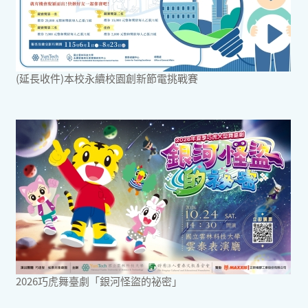
(延長收件)本校永續校園創新節電挑戰賽
2026巧虎舞臺劇「銀河怪盜的祕密」