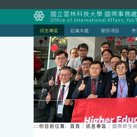
跳
到
國立雲林科技大學 國際事務
主
Office of International Affairs, Yun
要
內
訊息專區
認識本處
服務項目
表
容
區
塊
:::
你目前位置:
首頁
訊息專區
國際師生