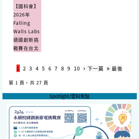
【國科會】
2026年
Falling
Walls Labs
德國創新挑
戰賽在台北
1
2
3
4
5
6
7
8
9
10
下一篇
最後
第 1 頁，共 27 頁
Spotlight/雲科焦點