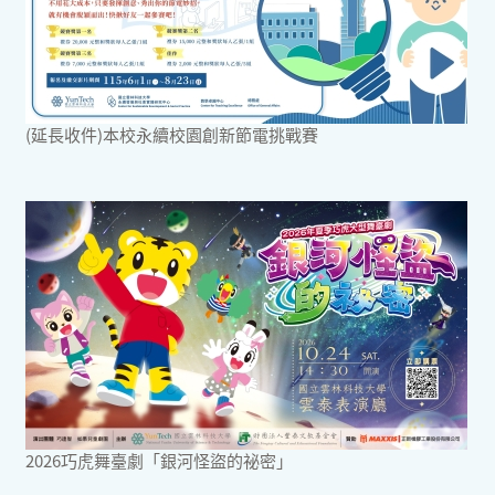
(延長收件)本校永續校園創新節電挑戰賽
2026巧虎舞臺劇「銀河怪盜的祕密」