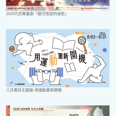
2026巧虎舞臺劇「銀河怪盜的祕密」
八月書目主題展-用運動重新開機