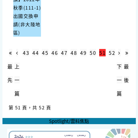
秋季(111-1)
出國交換申
請(非大陸地
區)
43
44
45
46
47
48
49
50
51
52
最
上
下
最
先
一
一
後
篇
篇
第 51 頁，共 52 頁
Spotlight/雲科焦點