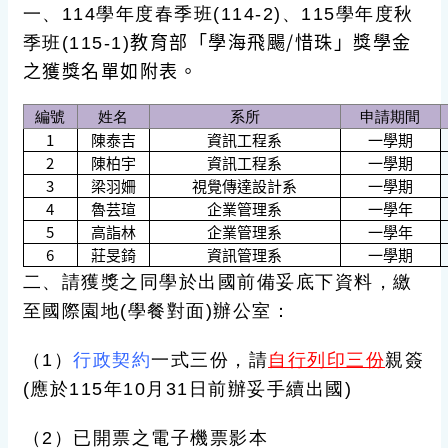
一、114學年度春季班(114-2)、115學年度秋
教育部「學海飛颺/惜珠」獎學金
季班(115-1)
之獲獎名單如附表。
編號
姓名
系所
申請期間
1
陳泰吉
資訊工程系
一學期
2
陳柏宇
資訊工程系
一學期
3
梁羽姍
視覺傳達設計系
一學期
4
魯芸瑄
企業管理系
一學年
5
高詣林
企業管理系
一學年
6
莊旻錡
資訊管理系
一學期
二、請獲獎之同學於出國前備妥底下資料，繳
至國際園地(學餐對面)辦公室：
（1）
行政契約
一式三份，請
自行列印三份
親簽
(應於115年10月31日前辦妥手續出國)
（2）已開票之電子機票影本