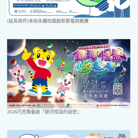
(延長收件)本校永續校園創新節電挑戰賽
2026巧虎舞臺劇「銀河怪盜的祕密」