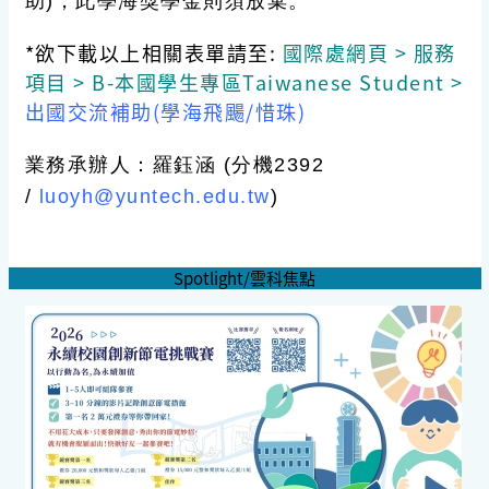
助)，此學海獎學金則須放棄。
*欲下載以上相關表單請至:
國際處網頁 > 服務
項目 > B-本國學生專區Taiwanese Student >
出國交流補助(學海飛颺/惜珠)
業務承辦人：羅鈺涵 (分機2392
/
luoyh@yuntech.edu.tw
)
Spotlight/雲科焦點