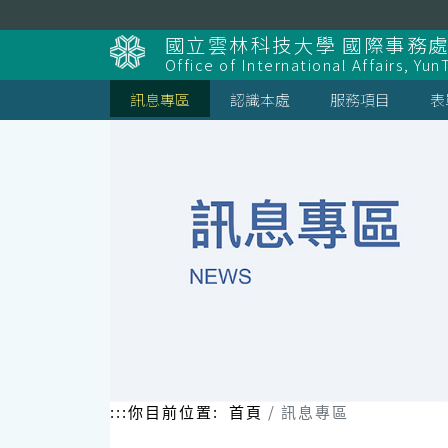
跳
到
國立雲林科技大學 國際事務
主
Office of International Affairs, Yun
要
內
訊息專區
認識本處
服務項目
表
容
區
塊
:::
你目前位置:
首頁
訊息專區