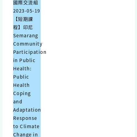
國際交流組
2023-05-19
【短期課
程】印尼
Semarang
Community
Participation
in Public
Health:
Public
Health
Coping
and
Adaptation
Response
to Climate
Change in