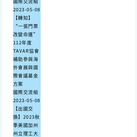
國際交流組
2023-05-08
【轉知】
“一張門票
改變命運”
112年度
TAVAR協會
補助參與海
外會展與國
際會議基金
方案
國際交流組
2023-05-08
【出國交
換】2023秋
季美國加州
州立理工大