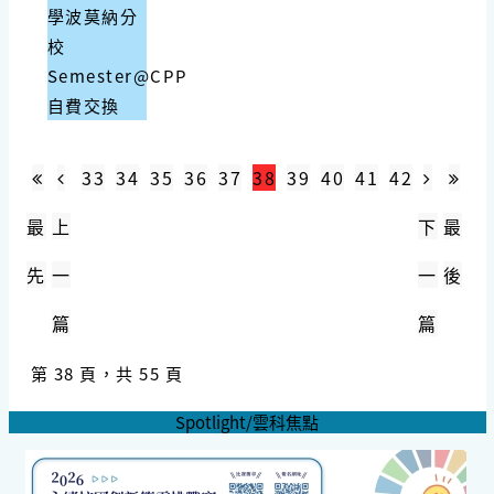
學波莫納分
校
Semester@CPP
自費交換
33
34
35
36
37
38
39
40
41
42
最
上
下
最
先
一
一
後
篇
篇
第 38 頁，共 55 頁
Spotlight/雲科焦點