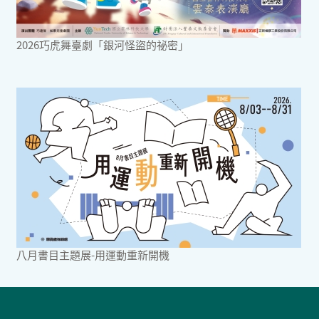
2026巧虎舞臺劇「銀河怪盜的祕密」
八月書目主題展-用運動重新開機