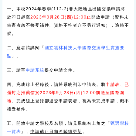
一、本校2024年春季(112-2)非大陸地區出國交換申請將
於即日起至
2023年9月28日(四)12:00止
開放申請（資料未
備齊者恕不接受補件、資格不符者亦不另行通知），逾時不
候。
二、意者請詳閱「
國立雲林科技大學國際交換學生實施要
點
」。
三、請至
申請系統
提交申請文件。
四、完成線上登錄後，請於系統列印申請表。將
申請表、已
彌封之推薦信於2023年9月28日(四)12:00前送至國際園
地
。完成線上登錄卻遲交申請表者，視為未完成申請，概不
接受補件。
五、開放申請之學校及名額，請見系統右上角之「
甄選學校
一覽表
」，
申請截止日前將陸續更新
。