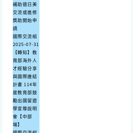
補助德日美
交流或進修
獎助開始申
請
國際交流組
2025-07-31
【轉知】教
育部海外人
才經驗分享
與國際連結
計畫 114年
度教育部鼓
勵出國留遊
學宣導說明
會【中部
場】
國際交流組