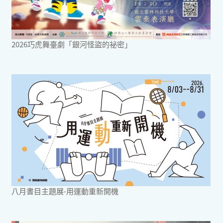
2026巧虎舞臺劇「銀河怪盜的祕密」
八月書目主題展-用運動重新開機