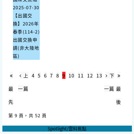
2025-07-30
【出國交
換】2026年
春季(114-2)
出國交換申
請(非大陸地
區)
上
4
5
6
7
8
9
10
11
12
13
下
最
一篇
一篇
最
先
後
第 9 頁，共 52 頁
Spotlight/雲科焦點