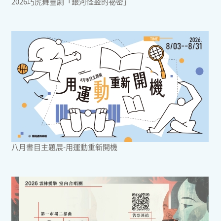
2026巧虎舞臺劇「銀河怪盜的祕密」
八月書目主題展-用運動重新開機