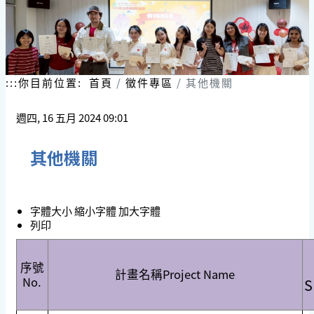
:::
你目前位置:
首頁
徵件專區
其他機關
週四, 16 五月 2024 09:01
其他機關
字體大小
縮小字體
加大字體
列印
序號
計畫名稱Project Name
No.
S