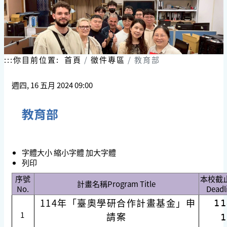
:::
你目前位置:
首頁
徵件專區
教育部
週四, 16 五月 2024 09:00
教育部
字體大小
縮小字體
加大字體
列印
序號
本校截止日
計畫名稱Program Title
No.
Deadl
114年「臺奧學研合作計畫基金」申
11
1
請案