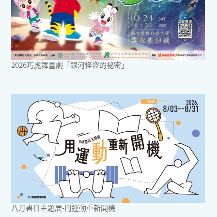
2026巧虎舞臺劇「銀河怪盜的祕密」
八月書目主題展-用運動重新開機