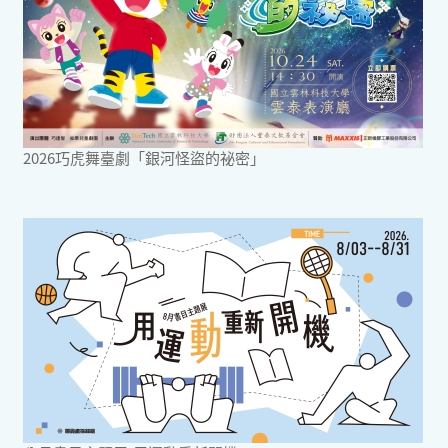
2026巧虎舞臺劇「銀河怪盜的祕密」