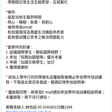
- 學期間日常生活互相學習、互相幫忙
*條件:
- 能配合新生報到時間
- 熱心、積極、負責、有耐心
- 會時常收email
- 對校園環境及周邊生活機能熟悉者
- 能夠嘗試獨立思考之解決問題能力
*當學伴的好康：
1. 認識國際學生，開拓國際視野！
2. 參加『短期出國營隊』優先考量
3. 申請『出國交換學生』加分
4. 獲頒感謝狀
* 欲加入學伴行列同學報名並獲錄取後務必參加學伴培訓課
程，不管過去是否有當過，都請記得參加說明會!
* 獲錄取同學，將寄發E-mail通知參加學伴培訓課程說明會；
未獲錄取，將不另行通知。
業務承辦人:林怡廷 05-5342601分機2394
(
linytlin@yuntech.edu.tw
)