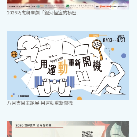
2026巧虎舞臺劇「銀河怪盜的祕密」
八月書目主題展-用運動重新開機