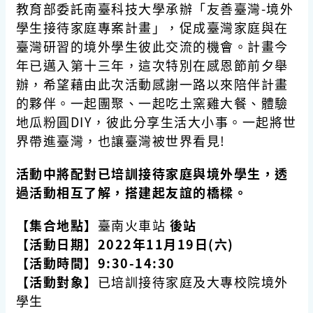
教育部委託南臺科技大學承辦「友善臺灣
-
境外
學生接待家庭專案計畫」，促成臺灣家庭與在
臺灣研習的境外學生彼此交流的機會。計畫今
年已邁入第十三年，這次特別在感恩節前夕舉
辦，希望藉由此次活動感謝一路以來陪伴計畫
的夥伴。一起團聚、一起吃土窯雞大餐、體驗
地瓜粉圓
DIY
，彼此分享生活大小事。一起將世
界帶進臺灣，也讓臺灣被世界看見
!
活動中將配對已培訓接待家庭與境外學生，透
過活動相互了解，搭建起友誼的橋樑。
【集合地點】
臺南火車站
後站
【活動日期
】
2022
年11月1
9
日(
六
)
【活動時間
】
9:30-14:30
【活動對象
】已培訓接待家庭及大專校院境外
學生