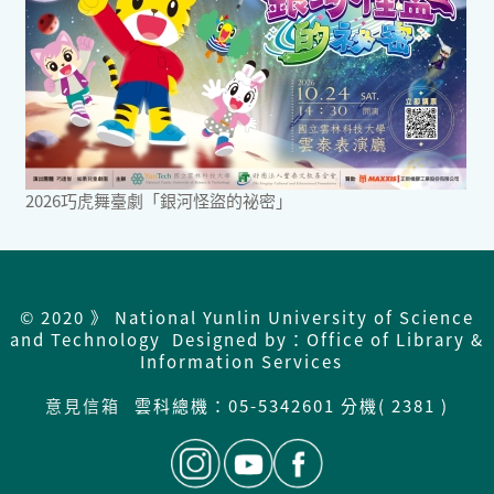
2026巧虎舞臺劇「銀河怪盜的祕密」
© 2020 》 National Yunlin University of Science
and Technology Designed by：Office of Library &
Information Services
意見信箱
雲科總機：
05-5342601 分機( 2381 )