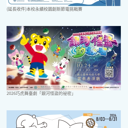
(延長收件)本校永續校園創新節電挑戰賽
2026巧虎舞臺劇「銀河怪盜的祕密」