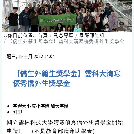
:::
你目前位置:
首頁
訊息專區
國際師生組
【僑生外籍生獎學金】雲科大清寒優秀僑外生獎學金
週三, 19 十月 2022 14:04
【僑生外籍生獎學金】雲科大清寒
優秀僑外生獎學金
字體大小
縮小字體
加大字體
列印
國立雲林科技大學清寒優秀僑外生獎學金開始
申請! (
不是
教育部清寒助學金)