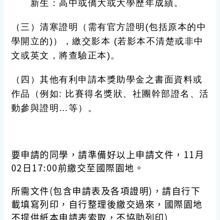
新生
：高中或僑大或大學歷年成績。
（三）
清寒證明
（需有官方證明(包括原本的中
學開立的)），繳交影本 (若影本不清楚或非中
文或英文，將查驗正本)。
（四）
其他有利申請本獎助學金之書面資料或
作品
（例如: 比賽得名獎狀、社團幹部證名、活
動參與證明…等）。
要申請的同學，請準備好以上申請文件，
11月
02日17:00
前繳交至國際園地。
所需文件(包含申請表及各項證明)，請自行下
載填寫列印，自行整理後繳交過來，國際園地
不提供紙本申請表索取，不協助列印)