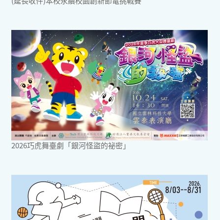
(延長收件)本校永續校園創新節電挑戰賽
2026巧虎舞臺劇「銀河怪盜的祕密」