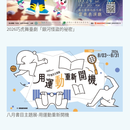
2026巧虎舞臺劇「銀河怪盜的祕密」
八月書目主題展-用運動重新開機