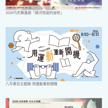
2026巧虎舞臺劇「銀河怪盜的祕密」
八月書目主題展-用運動重新開機