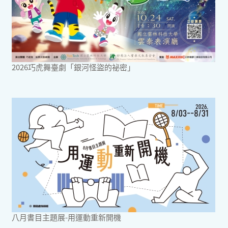
2026巧虎舞臺劇「銀河怪盜的祕密」
八月書目主題展-用運動重新開機