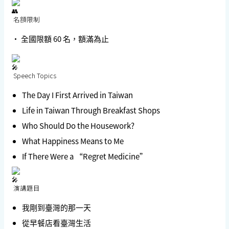
名額限制
• 全國限額
60 名
，額滿為止
Speech Topics
The Day I First Arrived in Taiwan
Life in Taiwan Through Breakfast Shops
Who Should Do the Housework?
What Happiness Means to Me
If There Were a “Regret Medicine”
演講題目
我剛到臺灣的那一天
從早餐店看臺灣生活