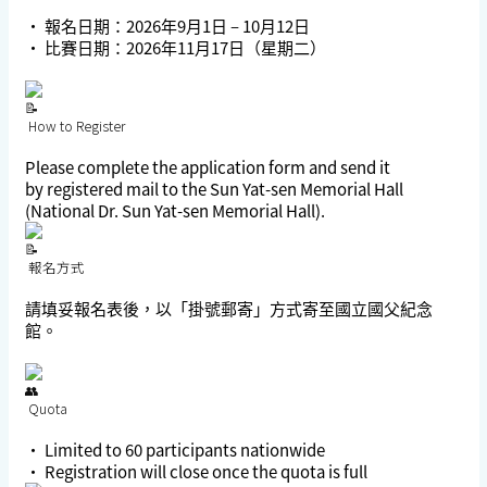
• 報名日期：2026年9月1日 – 10月12日
• 比賽日期：2026年11月17日（星期二）
How to Register
Please complete the application form and send it
by
registered mail
to the Sun Yat-sen Memorial Hall
(National Dr. Sun Yat-sen Memorial Hall).
報名方式
請填妥報名表後，以「掛號郵寄」方式寄至國立國父紀念
館。
Quota
• Limited to
60 participants nationwide
• Registration will close once the quota is full