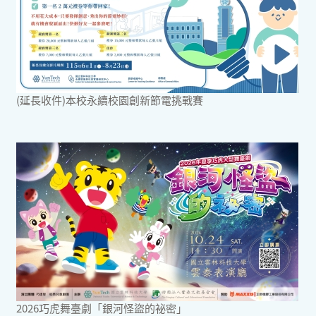
(延長收件)本校永續校園創新節電挑戰賽
2026巧虎舞臺劇「銀河怪盜的祕密」