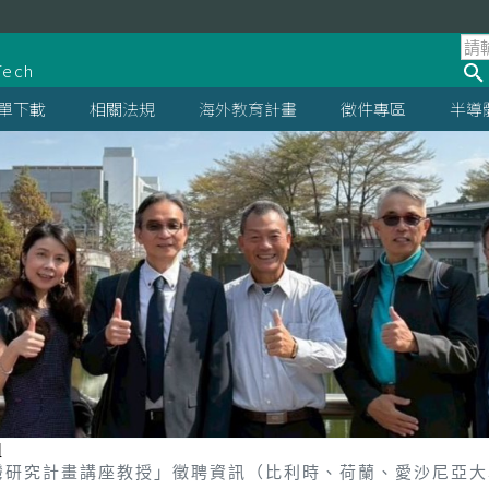
處
Tech
單下載
相關法規
海外教育計畫
徵件專區
半導
組
「臺灣研究計畫講座教授」徵聘資訊（比利時、荷蘭、愛沙尼亞