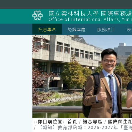
跳
到
國立雲林科技大學 國際事務
主
Office of International Affairs, Yun
要
內
訊息專區
認識本處
服務項目
表
容
區
塊
:::
你目前位置:
首頁
訊息專區
國際師生
【轉知】教育部函轉：2026-2027年