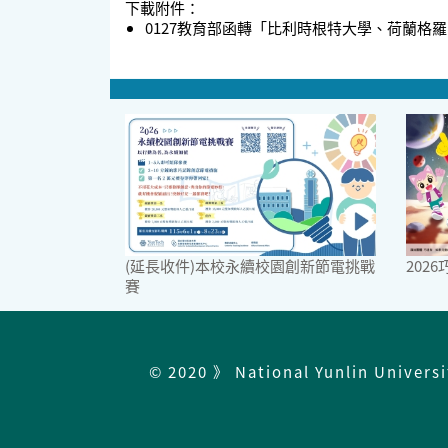
下載附件：
0127教育部函轉「比利時根特大學、荷蘭格羅寧根
(延長收件)本校永續校園創新節電挑戰
202
賽
© 2020 》 National Yunlin Univers