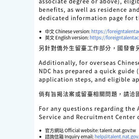
associate degree or above), elig
benefits, as well as residence an
dedicated information page for t
中文 Chinese version:
https://foreigntalen
英文 English version:
https://foreigntalent
另針對僑外生留臺工作部分，國發會
Additionally, for overseas Chines
NDC has prepared a quick guide (
application steps, and eligible a
倘有旨揭法案或留臺相關問題，請洽國發會
For any questions regarding the A
Service and Recruitment Center 
官方網站 Official website: talent.nat.gov.tw
諮詢信箱 Inquiry email:
help@talent.nat.gov