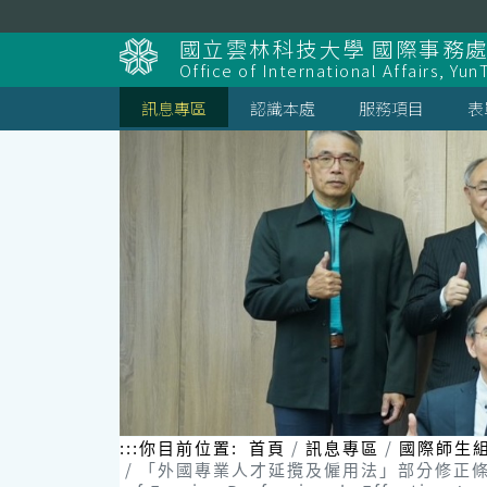
跳
到
國立雲林科技大學 國際事務
主
Office of International Affairs, Yun
要
內
訊息專區
認識本處
服務項目
表
容
區
塊
:::
你目前位置:
首頁
訊息專區
國際師生
「外國專業人才延攬及僱用法」部分修正條文自本（115