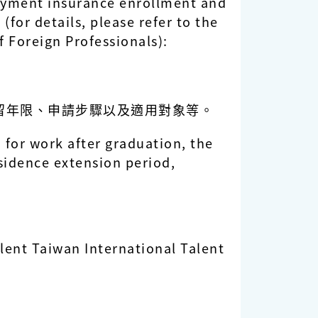
loyment insurance enrollment and
for details, please refer to the
 Foreign Professionals):
留年限、申請步驟以及適用對象等。
 for work after graduation, the
sidence extension period,
alent Taiwan International Talent