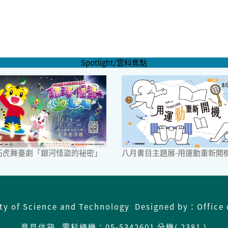
Spotlight/雲科焦點
6巧虎舞臺劇「銀河怪盜的祕密」
八月書目主題展-用運動重新開
ity of Science and Technology Designed by：Office 
意見信箱
雲科總機：
05-5342601 分機( 2381 )