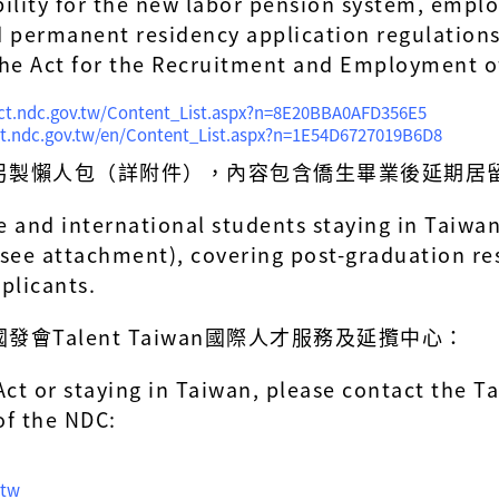
ibility for the new labor pension system, emp
d permanent residency application regulations (
he Act for the Recruitment and Employment of
tact.ndc.gov.tw/Content_List.aspx?n=8E20BBA0AFD356E5
act.ndc.gov.tw/en/Content_List.aspx?n=1E54D6727019B6D8
另製懶人包（詳附件），內容包含僑生畢業後延期居
e and international students staying in Taiwan
see attachment), covering post-graduation re
pplicants.
Talent Taiwan國際人才服務及延攬中心：
ct or staying in Taiwan, please contact the T
of the NDC:
.tw