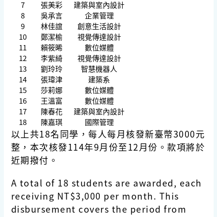
7
張美彩
建築與室內設計
8
吳承言
企業管理
9
林佳誼
創意生活設計
10
鄭潔榆
視覺傳達設計
11
賴筱晞
數位媒體
12
李紫綺
視覺傳達設計
13
劉玲玲
智慧機器人
14
張瑋津
建築系
15
莎莉娜
數位媒體
16
王溫富
數位媒體
17
陳春花
建築與室內設計
18
陳嘉琪
國際管理
以上共18名同學，每人每月核發新臺幣3000元
整，本次核發114年9月份至12月份。款項將於
近期撥付。
A total of 18 students are awarded, each
receiving NT$3,000 per month. This
disbursement covers the period from