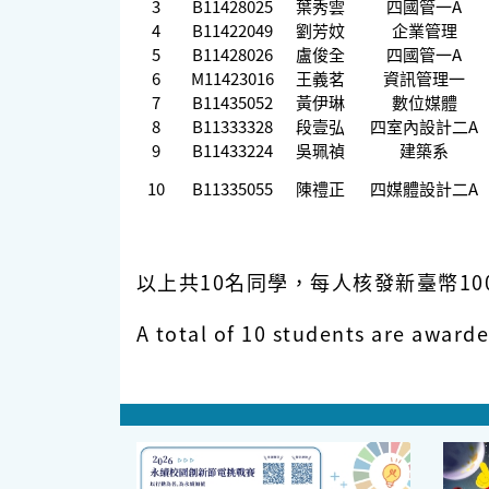
3
B11428025
葉秀雲
四國管一A
4
B11422049
劉芳妏
企業管理
5
B11428026
盧俊全
四國管一A
6
M11423016
王義茗
資訊管理一
7
B11435052
黃伊琳
數位媒體
8
B11333328
段壹弘
四室內設計二A
9
B11433224
吳珮禎
建築系
10
B11335055
陳禮正
四媒體設計二A
以上共10名同學，每人核發新臺幣10
A total of 10 students are award