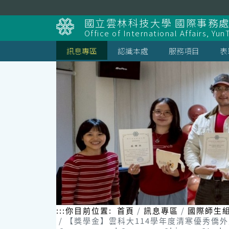
跳
到
國立雲林科技大學 國際事務
主
Office of International Affairs, Yun
要
內
訊息專區
認識本處
服務項目
表
容
區
塊
:::
你目前位置:
首頁
訊息專區
國際師生
【獎學金】雲科大114學年度清寒優秀僑外生助學金核發名單