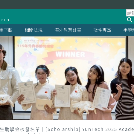
處
Tech
單下載
相關法規
海外教育計畫
徵件專區
半導
組
│[Scholarship] YunTech 2025 Academic Yea