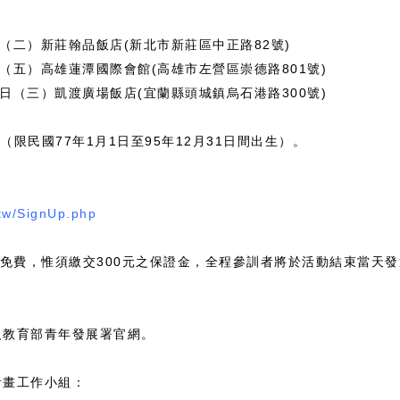
23日（二）新莊翰品飯店(新北市新莊區中正路82號)
26日（五）高雄蓮潭國際會館(高雄市左營區崇德路801號)
月31日（三）凱渡廣場飯店(宜蘭縣頭城鎮烏石港路300號)
（限民國77年1月1日至95年12月31日間出生）。
.tw/SignUp.php
免費，惟須繳交300元之保證金，全程參訓者將於活動結束當天發
及教育部青年發展署官網。
計畫工作小組：