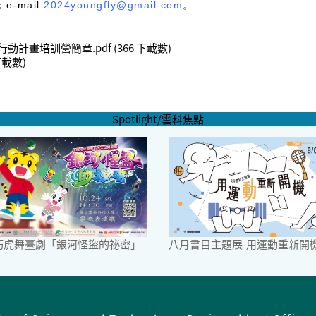
-mail:
2024youngfly@gmail.com
。
行動計畫培訓營簡章.pdf
(366 下載數)
 下載數)
Spotlight/雲科焦點
6巧虎舞臺劇「銀河怪盜的祕密」
八月書目主題展-用運動重新開