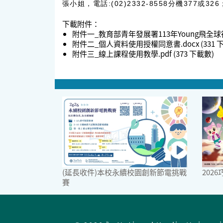
張小姐，電話:(02)2332-8558分機377或326；e
下載附件：
附件一_教育部青年發展署113年Young飛全球
附件二_個人資料使用授權同意書.docx
(331
附件三_線上課程使用教學.pdf
(373 下載數)
(延長收件)本校永續校園創新節電挑戰
202
賽