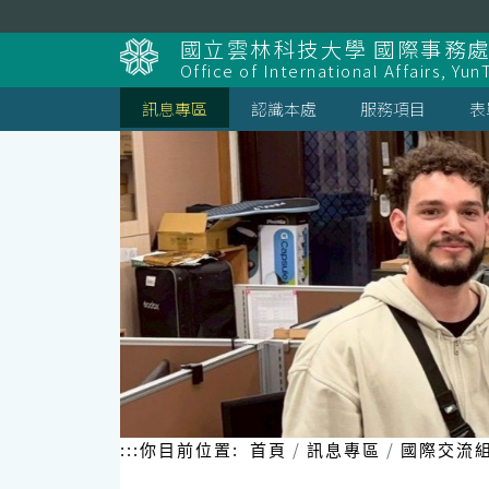
跳
到
國立雲林科技大學 國際事務
主
Office of International Affairs, Yun
要
內
訊息專區
認識本處
服務項目
表
容
區
塊
:::
你目前位置:
首頁
訊息專區
國際交流