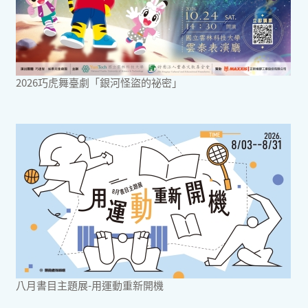
2026巧虎舞臺劇「銀河怪盜的祕密」
八月書目主題展-用運動重新開機