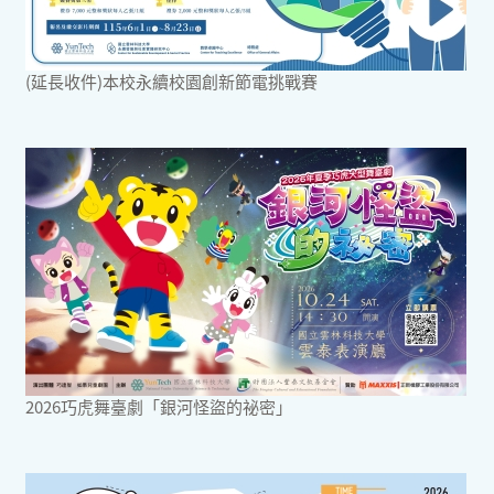
(延長收件)本校永續校園創新節電挑戰賽
2026巧虎舞臺劇「銀河怪盜的祕密」