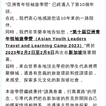
“亞洲青年領袖遊學營” 已經邁入了第10個年
頭。
在此，我們衷心地感謝您這10年來的一路陪
伴。
同時，我們非常榮幸地告知您，
“第十屆亞洲青
年領袖遊學營（
Asian Youth Leaders
Travel and Learning Camp 2023
）
”將於
2023
年
2
月
2
日至
2
月
6
日
再次在
新加坡
隆重開
幕。
屆時，來自世界各地頂尖學府的學生代表將齊
聚獅城，通過有意義的旅遊環節和授課環節，
來感受、探索多元文化的新加坡社會 。
本遊學營繼續秉持“讀萬卷書，行萬裏路”的理
念，引導代表們把在新加坡的所見所聞與自己
的國家情境相聯系，並通過主題旅遊探索、社