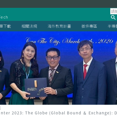
處
Tech
單下載
相關法規
海外教育計畫
徵件專區
半導
組
 2023: The Globe (Global Bound ＆ Exchange): Di