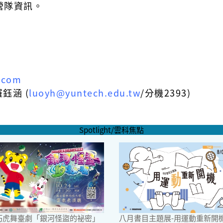
營隊資訊。
.com
鈺涵 (
luoyh@yuntech.edu.tw
/分機2393)
Spotlight/雲科焦點
6巧虎舞臺劇「銀河怪盜的祕密」
八月書目主題展-用運動重新開