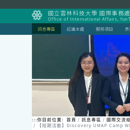
跳
到
國立雲林科技大學 國際事務
主
Office of International Affairs, Yun
要
內
訊息專區
認識本處
服務項目
表
容
區
塊
:::
你目前位置:
首頁
訊息專區
國際交流
【短期活動】Discovery UMAP Camp Winter