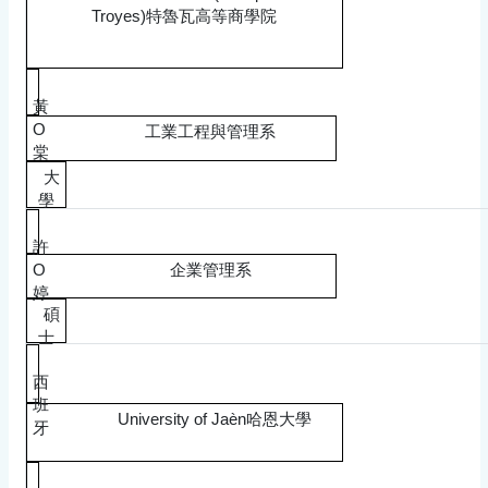
Troyes)特魯瓦高等商學院
黃
O
工業工程與管理系
棠
大
學
許
O
企業管理系
婷
碩
士
西
班
University of Jaèn哈恩大學
牙