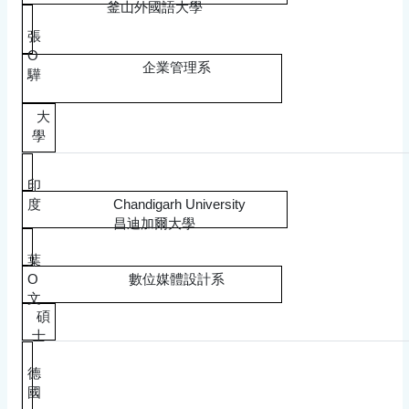
釜山外國語大學
張
O
企業管理系
驊
大
學
印
度
Chandigarh University
昌迪加爾大學
葉
O
數位媒體設計系
文
碩
士
德
國