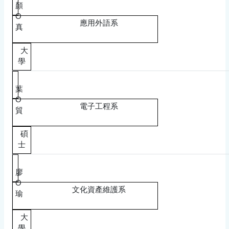
顏
O
應用外語系
真
大
學
葉
O
電子工程系
貿
碩
士
廖
O
文化資產維護系
瑜
大
學