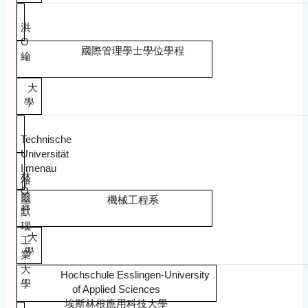
洪
O
國際管理學士學位學程
綸
大
學
Technische
Universität
Ilmenau
林
伊
O
爾
機械工程系
霆
默
瑙
大
工
學
業
大
Hochschule Esslingen-University
學
of Applied Sciences
埃斯林根應用科技大學