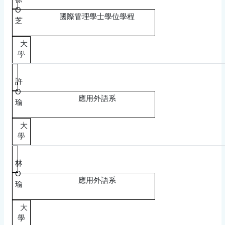
O
國際管理學士學位學程
芝
大
學
許
O
應用外語系
瑜
大
學
林
O
應用外語系
瑜
大
學