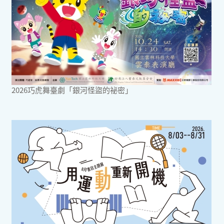
2026巧虎舞臺劇「銀河怪盜的祕密」