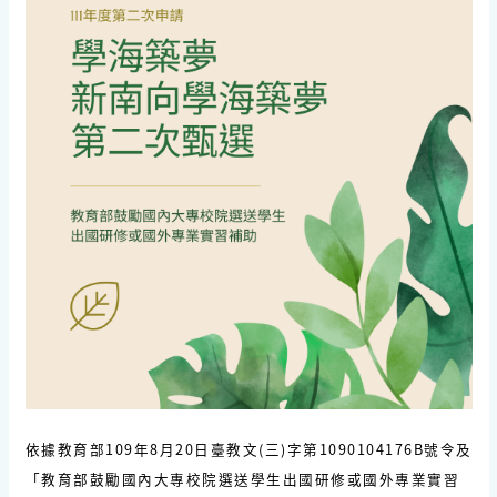
依據教育部
109
年
8
月
20
日臺教文
(
三
)
字第
1090104176B
號令及
「教育部鼓勵國內大專校院選送學生出國研修或國外專業實習