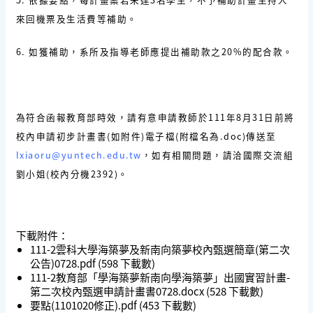
來回機票及生活費等補助。
6.
如獲補助，系所及指導老師應提出補助款之
20%
的配合款
。
為符合函報教育部時效，請有意申請教師於
111
年
8
月
31
日前
將
校內申請初步計畫書
(
如附件
)
電子檔
(
附檔名為
.doc)
傳送至
lxiaoru@yuntech.edu.tw
，如有相關問題，請洽國際交流組
劉小姐
(
校內分機
2392)
。
下載附件：
111-2雲科大學海築夢及新南向築夢校內甄選簡章(第二次
公告)0728.pdf
(598 下載數)
111-2教育部「學海築夢新南向學海築夢」出國實習計畫-
第二次校內甄選申請計畫書0728.docx
(528 下載數)
要點(1101020修正).pdf
(453 下載數)