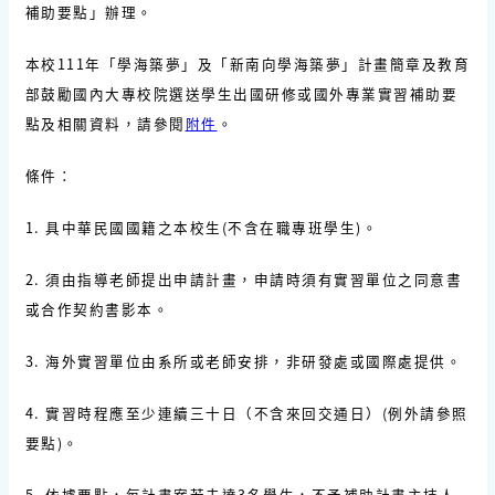
補助要點」辦理。
本校
111
年「學海築夢」及「新南向學海築夢」計畫簡章及教育
部鼓勵國內大專校院選送學生出國研修或國外專業實習補助要
點及相關資料，請參閱
附件
。
條件：
1.
具中華民國國籍之本校生
(
不含在職專班學生
)
。
2.
須由
指導老師
提出申請計畫，申請時須有
實習單位之同意書
或合作契約書影本
。
3.
海外實習單位由系所或老師安排，非研發處或國際處提供。
4.
實習時程應至少連續三十日（不含來回交通日）
(
例外請參照
要點
)
。
5.
依據要點，每計畫案若未達
3
名學生，不予補助計畫主持人