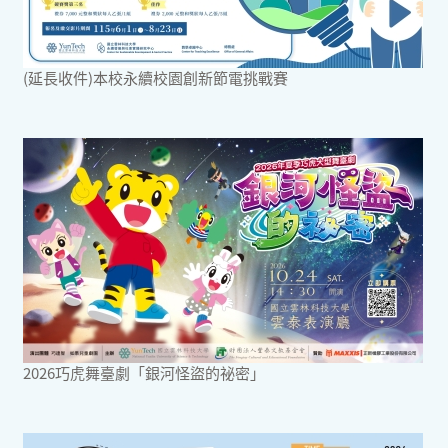
(延長收件)本校永續校園創新節電挑戰賽
2026巧虎舞臺劇「銀河怪盜的祕密」