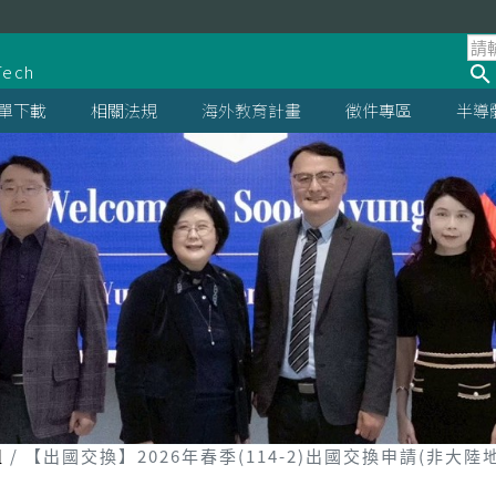
處
Tech
單下載
相關法規
海外教育計畫
徵件專區
半導
組
【出國交換】2026年春季(114-2)出國交換申請(非大陸