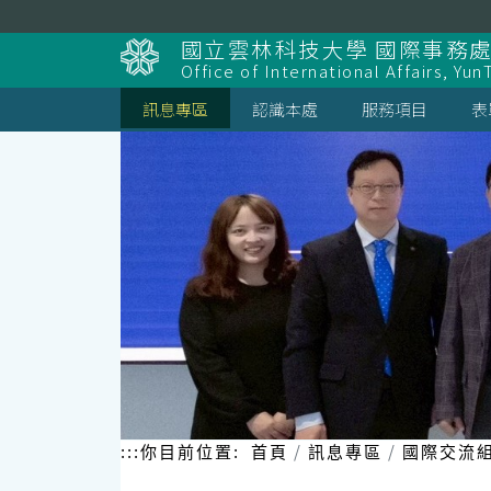
跳
到
國立雲林科技大學 國際事務
主
Office of International Affairs, Yun
要
內
訊息專區
認識本處
服務項目
表
容
區
塊
:::
你目前位置:
首頁
訊息專區
國際交流