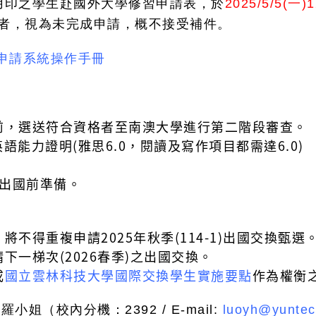
用印之學生赴國外大學修習申請表，於
2025/5/5(一)
表者，視為未完成申請，概不接受補件。
申請系統操作手冊
/11前，選送符合資格者至南澳大學進行第二階段審查。
英語能力證明(雅思6.0，閱讀及寫作項目都需達6.0)
理出國前準備。
不得重複申請2025年秋季(114-1)出國交換甄選
下一梯次(2026春季)之出國交換。
或
國立雲林科技大學國際交換學生實施要點
作為權衡
姐（校內分機：2392 / E-mail:
luoyh@yuntec