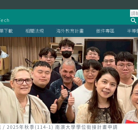
處
Tech
單下載
相關法規
海外教育計畫
徵件專區
半導
組
2025年秋季(114-1) 南澳大學學位銜接計畫申請