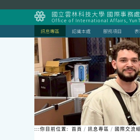
跳
到
國立雲林科技大學 國際事務
主
Office of International Affairs, Yun
要
內
訊息專區
認識本處
服務項目
表
容
區
塊
:::
你目前位置:
首頁
訊息專區
國際交流