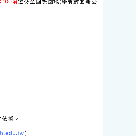
12:00前
繳交至國際園地(學餐對面辦公
。
之依據。
h.edu.tw
）